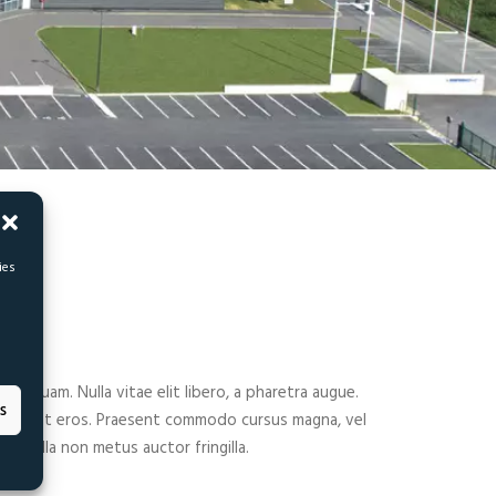
ies
eget quam. Nulla vitae elit libero, a pharetra augue.
s
ibulum at eros. Praesent commodo cursus magna, vel
er nulla non metus auctor fringilla.