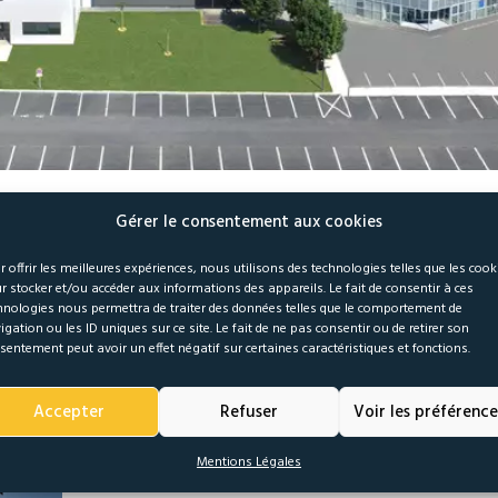
Gérer le consentement aux cookies
r offrir les meilleures expériences, nous utilisons des technologies telles que les cook
r stocker et/ou accéder aux informations des appareils. Le fait de consentir à ces
APPLE’S SERVER ROOM
hnologies nous permettra de traiter des données telles que le comportement de
igation ou les ID uniques sur ce site. Le fait de ne pas consentir ou de retirer son
Data
/
Server
sentement peut avoir un effet négatif sur certaines caractéristiques et fonctions.
Cras justo odio, dapibus ac facilisis in, egestas 
Accepter
Refuser
Voir les préférence
Morbi leo risus, porta ac consectetur ac, vest
scelerisque nisl consectetur et. Donec ullamcorp
Mentions Légales