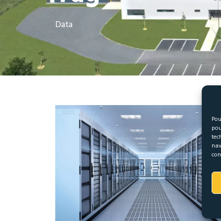
Data
Pou
pou
tec
nav
con