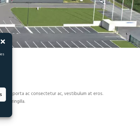
ies
o risus, porta ac consectetur ac, vestibulum at eros.
s
or fringilla.