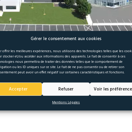
Gérer le consentement aux cookies
r offrir les meilleures expériences, nous utilisons des technologies telles que les cook
r stocker et/ou accéder aux informations des appareils. Le fait de consentir à ces
hnologies nous permettra de traiter des données telles que le comportement de
igation ou les ID uniques sur ce site. Le fait de ne pas consentir ou de retirer son
sentement peut avoir un effet négatif sur certaines caractéristiques et fonctions.
, egestas eget quam. Nulla vitae elit libero, a pharetra augue. Morbi le
Accepter
Refuser
Voir les préférence
lerisque nisl consectetur et. Donec ullamcorper nulla non metus auct
Mentions Légales