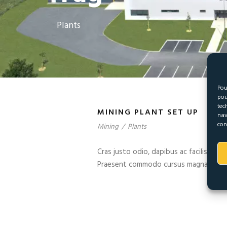
Plants
Pou
pou
tec
MINING PLANT SET UP
nav
con
Mining
/
Plants
Cras justo odio, dapibus ac facilisis in
Praesent commodo cursus magna, vel sce