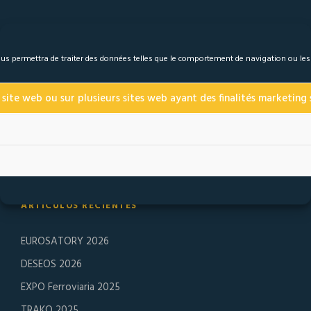
 nous permettra de traiter des données telles que le comportement de navigation ou le
Fundada en 1974, la empresa J. Lanfranco & Cie
 site web ou sur plusieurs sites web ayant des finalités marketing s
especializada en la fabricación de tuercas autoblocantes
de alta gama y de seguridad. Los ESL y ERM llevan más de
40 años en el mercado, en las condiciones más extremas.
ARTÍCULOS RECIENTES
EUROSATORY 2026
DESEOS 2026
EXPO Ferroviaria 2025
TRAKO 2025