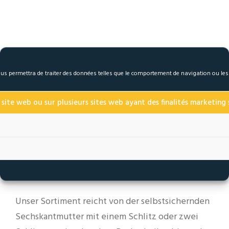
 nous permettra de traiter des données telles que le comportement de navigation ou le
Know-How
 site web ou sur plusieurs sites web ayant des finalités marketing s
Spezialist der Sicherheitsbefestigung, weltweit
anerkannt und eingesezt sind unsere Produkte,
50% unseres Umsatzes werden im Export erzielt .
Unser Sortiment reicht von der selbstsichernden
Sechskantmutter mit einem Schlitz oder zwei