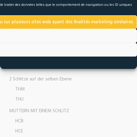
a de traiter des données telles que le comportement de navigation ou les ID uniques
Alle metalle metrisch
Edelstahl metrisch
u sur plusieurs sites web ayant des finalités marketing similaires.
Alle metalle zoll UNC/UNF
Sonderamessungen
ERM mit Drehscheibe
Alle metalle
Alle metalle zoll
2 Schlitze auf der selben Ebene
THM
THU
MUTTERN MIT EINEM SCHLITZ
HCB
HCE