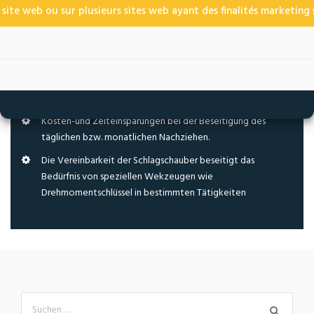
 site web ou sur plusieurs sites web ayant des finalités marketing s
Unmittelbare Nutzen für unsere Kunden durch
unsere Sicherungsmutter THU:
Gewinnsteigerung aufgrund der Abnahme der
Verbindungswartung.
Kosten-und Zeiteinsparungen bei der Beseitigung des
täglichen bzw. monatlichen Nachziehen.
Die Vereinbarkeit der Schlagschauber beseitigt das
Bedürfnis von speziellen Wekzeugen wie
Drehmomentschlüssel in bestimmten Tätigkeiten