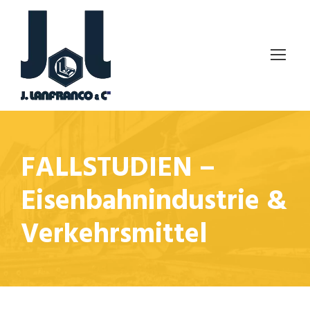
FALLSTUDIEN –
Eisenbahnindustrie &
Verkehrsmittel