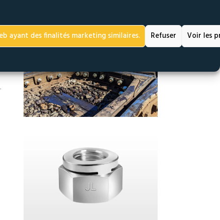
eb ayant des finalités marketing similaires.
Refuser
Voir les 
.