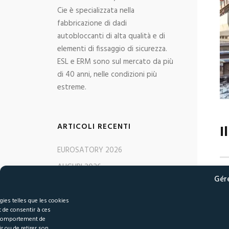
Cie è specializzata nella
fabbricazione di dadi
autobloccanti di alta qualità e di
elementi di fissaggio di sicurezza.
ESL e ERM sono sul mercato da più
di 40 anni, nelle condizioni più
estreme.
ARTICOLI RECENTI
I
EUROSATORY 2026
AUGURI 2026
Le
Gér
EXPO Ferroviaria 2025
ca
co
TRAKO 2025
gies telles que les cookies
 de consentir à ces
pe
SIFER 2025
e comportement de
Po
r ou de retirer son