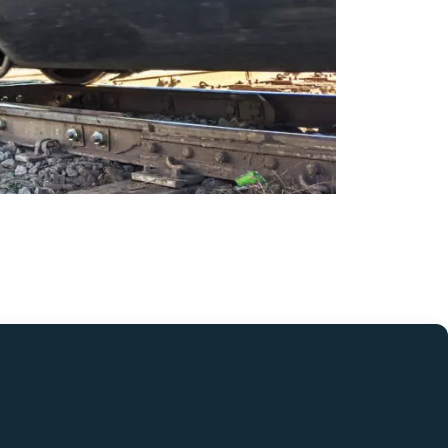
 sulle loro attrezzature e veicoli per trasportare
ienti e condizioni estreme. A causa di queste
a nell’allentamento di assemblaggi critici. L’esempio
tro dado, rondella, foro per vite e perno.
ercitata su questi elementi di fissaggio.