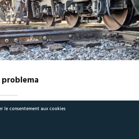
l problema
 principali società di trasporto ferroviario di merci fanno affidamento
er le consentement aux cookies
richi pesanti su lunghe distanze, a volte migliaia di chilometri in amb
ndizioni molto difficili, alcuni dei nostri clienti hanno avuto esperienz
rfetto è la piastra a spina con un set di parti diverse, vite, dado con
trebbero esserci più punti di guasto a causa dell’enorme pressione es