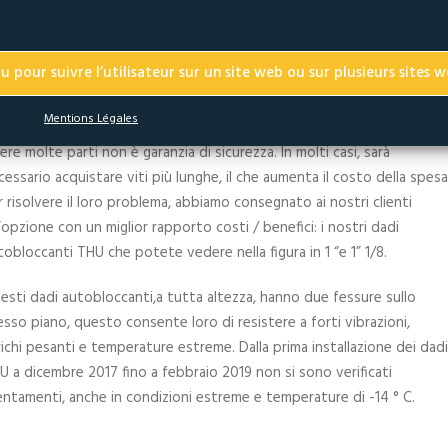
a soluzione
u pour suivre l’utilisateur sur un site web ou sur plusieurs sites w
Mentions Légales
ere molte parti non è garanzia di sicurezza. In molti casi, sarà
cessario acquistare viti più lunghe, il che aumenta il costo della spesa
r risolvere il loro problema, abbiamo consegnato ai nostri clienti
’opzione con un miglior rapporto costi / benefici: i nostri dadi
tobloccanti THU che potete vedere nella figura in 1 “e 1” 1/8.
esti dadi autobloccanti,a tutta altezza, hanno due fessure sullo
esso piano, questo consente loro di resistere a forti vibrazioni,
richi pesanti e temperature estreme. Dalla prima installazione dei dadi
U a dicembre 2017 fino a febbraio 2019 non si sono verificati
lentamenti, anche in condizioni estreme e temperature di -14 ° C.