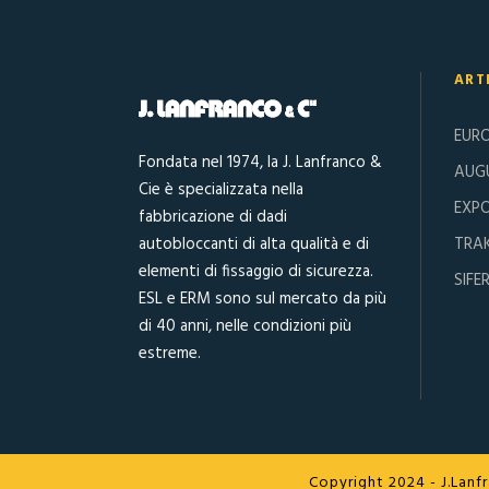
ART
EUR
Fondata nel 1974, la J. Lanfranco &
AUGU
Cie è specializzata nella
EXPO
fabbricazione di dadi
autobloccanti di alta qualità e di
TRA
elementi di fissaggio di sicurezza.
SIFE
ESL e ERM sono sul mercato da più
di 40 anni, nelle condizioni più
estreme.
Copyright 2024 - J.Lanfra