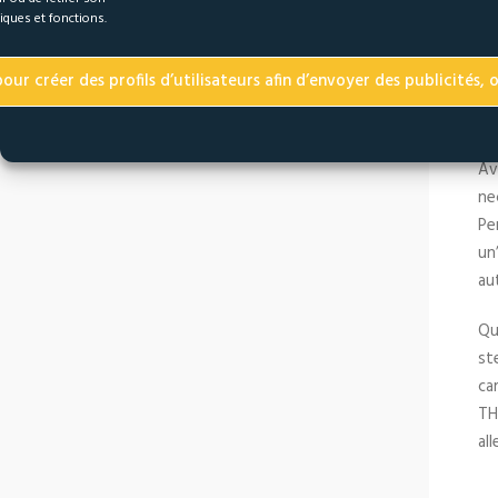
iques et fonctions.
L
ur créer des profils d’utilisateurs afin d’envoyer des publicités, o
Av
ne
Pe
un
au
Qu
st
ca
TH
al