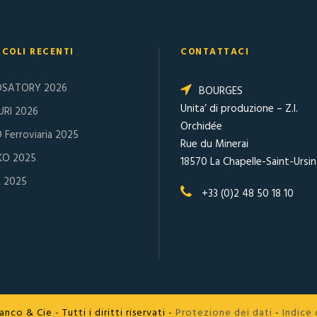
ICOLI RECENTI
CONTATTACI
OSATORY 2026
BOURGES
Unita’ di produzione
– Z.I.
RI 2026
Orchidée
 Ferroviaria 2025
Rue du Minerai
KO 2025
18570 La Chapelle-Saint-Ursin
R 2025
+33 (0)2 48 50 18 10
nco & Cie - Tutti i diritti riservati -
Protezione dei dati
-
Indice 