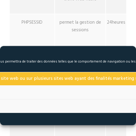
PHPSESSID
permet la gestion de
24heures
sessions
form_key
mesure de sécurité
24 heures
 nous permettra de traiter des données telles que le comportement de navigation ou le
mage-cache-sessid
déclenche le nettoyage
Session
 site web ou sur plusieurs sites web ayant des finalités marketing s
du stockage du cache
local
mage-cache-storage
active les fonctions de
Session
commerce électronique