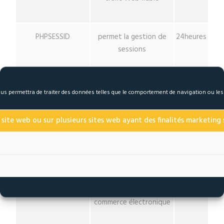
PHPSESSID
permet la gestion de
24heures
sessions
form_key
mesure de sécurité
24 heures
 nous permettra de traiter des données telles que le comportement de navigation ou le
 site web ou sur plusieurs sites web ayant des finalités marketing s
mage-cache-sessid
déclenche le nettoyage
Session
du stockage du cache
local
mage-cache-storage
active les fonctions de
Session
commerce électronique