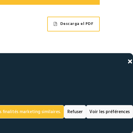
Descarga el PDF
TOBLOQUEANTE –
rosca del elemento
80°.
 superior de la
a deformación
 finalités marketing similaires.
Refuser
Voir les préférences
 tuerca ESL son