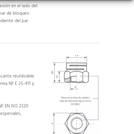
sión en el lado del
 par de bloqueo
diente del par
ante reutilizable
rma NF E 25-411 y
NF EN ISO 2320
 especiales,