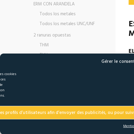
ERM CON ARANDELA
Todos los metales
E
Todos los metales UNC/UNF
M
2 ranuras opuestas
THM
E
THU
Gérer le conse
TU
TUERCA CON UNA RANURA
TO
les cookies
HCB
 ces
El
de
HCE
ma
son
HCT
ons.
Es
TUERCA CON INSERTO DE NYLON
tu
 profils d’utilisateurs afin d’envoyer des publicités, ou pour suivr
HMP
pe
Mentio
HUP
Du