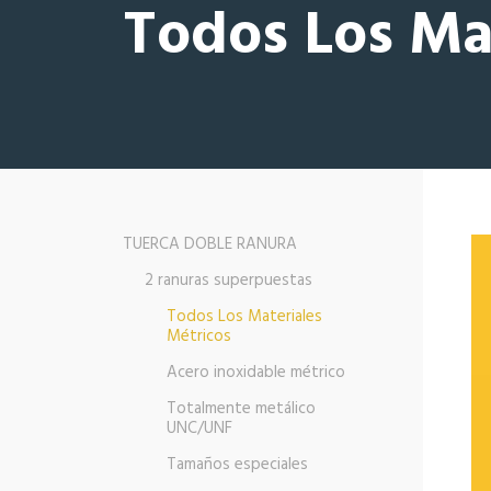
Todos Los Ma
TUERCA DOBLE RANURA
2 ranuras superpuestas
Todos Los Materiales
Métricos
Acero inoxidable métrico
Totalmente metálico
UNC/UNF
Tamaños especiales