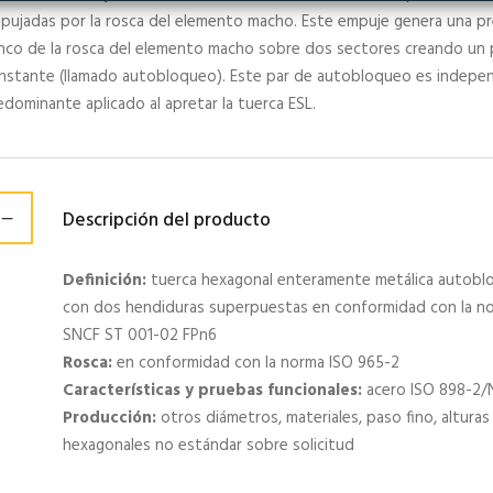
pujadas por la rosca del elemento macho. Este empuje genera una pre
anco de la rosca del elemento macho sobre dos sectores creando un
nstante (llamado autobloqueo). Este par de autobloqueo es indepen
edominante aplicado al apretar la tuerca ESL.
Descripción del producto
Definición:
tuerca hexagonal enteramente metálica autobloc
con dos hendiduras superpuestas en conformidad con la no
SNCF ST 001-02 FPn6
Rosca:
en conformidad con la norma ISO 965-2
Características y pruebas funcionales:
acero ISO 898-2/
Producción:
otros diámetros, materiales, paso fino, alturas
hexagonales no estándar sobre solicitud