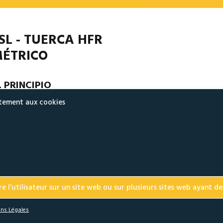
SL - TUERCA HFR
ÉTRICO
L PRINCIPIO
ntement aux cookies
ERCA HEXAGONAL DOBLE RANURADA TOTALMENTE METÁLICA AU
DOS LOS METALES MÉTRICO
 principio de la tuerca autoblocante ESL es comprimir el flanco de la 
cho en dos sectores ubicados en diferentes planos y desplazados 1
te principio se obtiene realizando dos ranuras calibradas en la torreta
erca que luego se trituran bajo una carga específica para obtener un
e l’utilisateur sur un site web ou sur plusieurs sites web ayant des
rmanente de las dos ranuras (deformación elastoplástica).
ns Légales
rante el montaje, las ranuras deformadas en la torreta superior de la