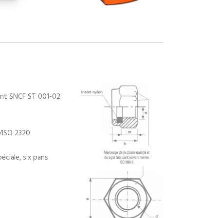
vant SNCF ST 001-02
/ISO 2320
éciale, six pans