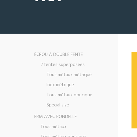
ÉCROU À DOUBLE FENTE
2 fentes superposées
Tous métaux métrique
Inox métrique
Tous métaux poucique
Special size
ERM AVEC RONDELLE
Tous métaux