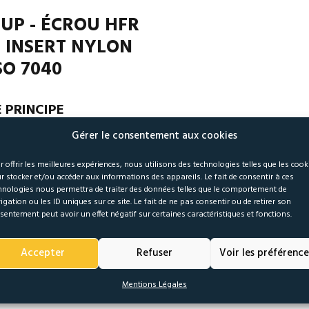
UP - ÉCROU HFR
 INSERT NYLON
SO 7040
E PRINCIPE
ROU HEXAGONAL NORMAL AUTOFREINÉ À ANNEAU NON MÉTALLIQ
Gérer le consentement aux cookies
r offrir les meilleures expériences, nous utilisons des technologies telles que les cook
 principe d’autofreinage de l’écrou HUP (ISO 7040) est de sertir
r stocker et/ou accéder aux informations des appareils. Le fait de consentir à ces
tuée sur la partie supérieure. Lors du montage, la bague est déformé
hnologies nous permettra de traiter des données telles que le comportement de
s et crée une empreinte dans la bague. Cette empreinte comprimant
igation ou les ID uniques sur ce site. Le fait de ne pas consentir ou de retirer son
sentement peut avoir un effet négatif sur certaines caractéristiques et fonctions.
rmet de créer un couple de freinage constant (dit autofreinage).
nue en température de la bague nylon standard : -40°C à +120°C
Accepter
Refuser
Voir les préférence
nue en température de la bague nylon marron : -40°C à +230°C
Mentions Légales