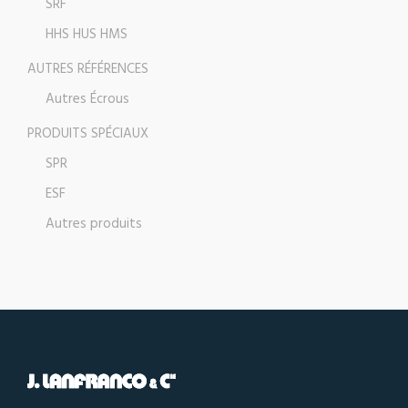
SRF
HHS HUS HMS
AUTRES RÉFÉRENCES
Autres Écrous
PRODUITS SPÉCIAUX
SPR
ESF
Autres produits