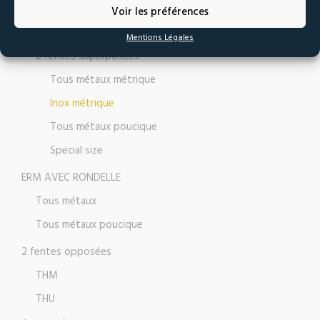
Voir les préférences
ÉCROU À DOUBLE FENTE
Mentions Légales
2 fentes superposées
Tous métaux métrique
Inox métrique
Tous métaux poucique
Special size
ERM AVEC RONDELLE
Tous métaux
Tous métaux poucique
2 fentes opposées
THM
THU