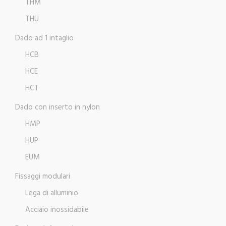
THM
THU
Dado ad 1 intaglio
HCB
HCE
HCT
Dado con inserto in nylon
HMP
HUP
EUM
Fissaggi modulari
Lega di alluminio
Acciaio inossidabile