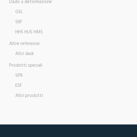
Dado a deformazione
GSL
SRF
HHS HUS HMS
Altre referenze
Altri dadi
Prodotti speciali
SPR
ESF
Altri prodotti