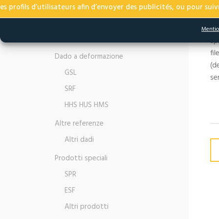
Fissaggi modulari
de
 profils d’utilisateurs afin d’envoyer des publicités, ou pour suivr
Lega di alluminio
Du
Mentio
Acciaio inossidabile
sp
fi
Dado a deformazione
(d
GSL
se
SRF
HHS HUS HMS
Altre referenze
Altri dadi
Prodotti speciali
SPR
ESF
Altri prodotti