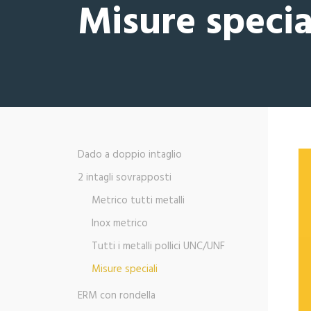
Misure specia
Dado a doppio intaglio
2 intagli sovrapposti
Metrico tutti metalli
Inox metrico
Tutti i metalli pollici UNC/UNF
Misure speciali
ERM con rondella