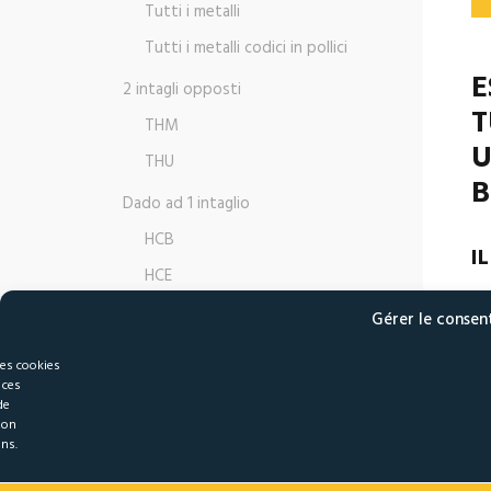
Tutti i metalli
Tutti i metalli codici in pollici
E
2 intagli opposti
T
THM
U
THU
B
Dado ad 1 intaglio
HCB
I
HCE
DA
HCT
Gérer le conse
ST
Dado con inserto in nylon
les cookies
Il
 ces
HMP
de
de
HUP
son
ons.
Qu
EUM
da