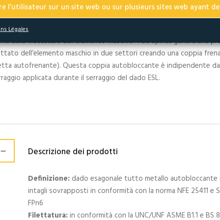
formazione permanente delle due cave (deformazione elastoplastica)
e l’utilisateur sur un site web ou sur plusieurs sites web ayant des
rante il montaggio, gli intagli deformati nella torretta superiore de
ns Légales
inti dalla filettatura dell’elemento maschio. Tale spinta genera una pr
lettato dell’elemento maschio in due settori creando una coppia fre
etta autofrenante). Questa coppia autobloccante è indipendente dal
rraggio applicata durante il serraggio del dado ESL.
Descrizione dei prodotti
Definizione:
dado esagonale tutto metallo autobloccante ri
intagli sovrapposti in conformità con la norma NFE 25411 e
FPn6
Filettatura:
in conformità con la UNC/UNF ASME B1.1 e BS 