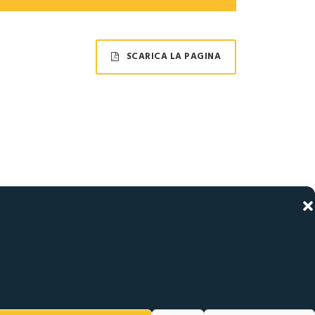
SCARICA LA PAGINA
PIO INTAGLIO –
co filettato
80°.
tta superiore del
do di ottenere una