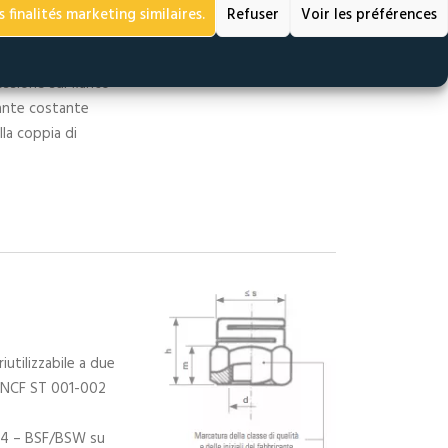
.
 finalités marketing similaires.
Refuser
Voir les préférences
l dado ESL vengono
essione sul fianco
nante costante
la coppia di
utilizzabile a due
 SNCF ST 001-002
84 – BSF/BSW su