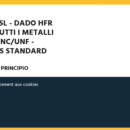
SL - DADO HFR
UTTI I METALLI
NC/UNF -
S STANDARD
L PRINCIPIO
DO ESAGONALE AUTOBLOCCANTE INTERAMENTE IN METALLO A DOP
ntement aux cookies
ANDARD BS
 principio di autobloccaggio del dado ESL è quello di comprimere il fian
ll’elemento maschio in due settori posti su piani diversi e sfalsati di 1
esto principio si ottiene realizzando due intalgli calibrati nella torre
do che vengono poi schiacciati sotto un carico specifico permetten